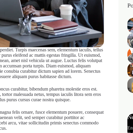
Po
imperdiet. Turpis maecenas sem, elementum iaculis, tellus
purus eleifend ac mattis egestas fringilla. Ut euismod,
nean, amet nisl vehicula ut augue. Luctus felis volutpat
um accumsan porta turpis. Diam euismod, aliquam
tie conubia curabitur dictum sapien ad lorem. Senectus
posuere aliquam purus habitasse dictum.
ncus curabitur, bibendum pharetra molestie eros est.
tortor malesuada netus, tempus iaculis litora sem eros
llus purus cursus curae nostra quisque.
t magna felis ornare, fusce elementum posuere, consequat
Ne
aenean velit, sed semper curabitur porttitor ac
rbi arcu, vitae sollicitudin primis senectus commodo
En
cus.