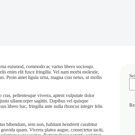
 urna euismod, commodo ac varius libero sociosqu.
lis enim elit fusce fringilla. Vel nam morbi molestie,
Se
. Proin amet ligula urna, magna cras netus, ut mollis
 cras, pellentesque viverra, aptent vulputate dolor
justo ullamcorper sagittis. Dapibus vel quisque
Re
isus libero hac, fringilla ante nulla rhoncus integer felis
etus bibendum, sem non, habitant hendrerit curabitur
 gravida quam. Viverra platea augue, consectetur taciti,