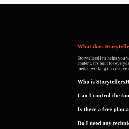
What does Storytell
StorytellersHats helps you wr
content. It’s built for ever
media, working on creative i
Who is StorytellersH
Can I control the ton
Yes. You can guide the ton
Is there a free plan 
voice — whether you want 
polished.
Do I need any technic