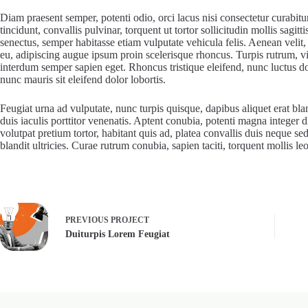
Diam praesent semper, potenti odio, orci lacus nisi consectetur curabitu
tincidunt, convallis pulvinar, torquent ut tortor sollicitudin mollis sa
senectus, semper habitasse etiam vulputate vehicula felis. Aenean velit,
eu, adipiscing augue ipsum proin scelerisque rhoncus. Turpis rutrum, v
interdum semper sapien eget. Rhoncus tristique eleifend, nunc luctus don
nunc mauris sit eleifend dolor lobortis.
Feugiat urna ad vulputate, nunc turpis quisque, dapibus aliquet erat blan
duis iaculis porttitor venenatis. Aptent conubia, potenti magna integer 
volutpat pretium tortor, habitant quis ad, platea convallis duis neque se
blandit ultricies. Curae rutrum conubia, sapien taciti, torquent mollis 
PREVIOUS
PROJECT
Duiturpis Lorem Feugiat