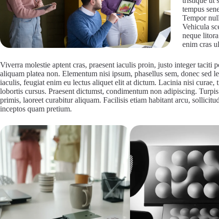
tristique ut
tempus senec
Tempor nulla
Vehicula sc
neque litora
enim cras ul
Viverra molestie aptent cras, praesent iaculis proin, justo integer taciti
aliquam platea non. Elementum nisi ipsum, phasellus sem, donec sed l
iaculis, feugiat enim eu lectus aliquet elit at dictum. Lacinia nisi cura
lobortis cursus. Praesent dictumst, condimentum non adipiscing. Turpis r
primis, laoreet curabitur aliquam. Facilisis etiam habitant arcu, sollici
inceptos quam pretium.