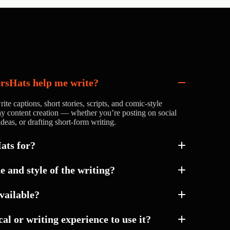
ersHats help me write?
ite captions, short stories, scripts, and comic-style
yday content creation — whether you’re posting on social
deas, or drafting short-form writing.
ats for?
e and style of the writing?
e and direction of your content so it matches your
available?
something casual, professional, creative, or more
al or writing experience to use it?