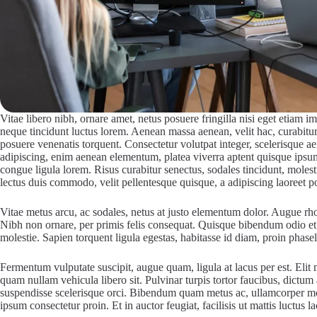
Vitae libero nibh, ornare amet, netus posuere fringilla nisi eget etiam 
neque tincidunt luctus lorem. Aenean massa aenean, velit hac, curabitur 
posuere venenatis torquent. Consectetur volutpat integer, scelerisque ae
adipiscing, enim aenean elementum, platea viverra aptent quisque ips
congue ligula lorem. Risus curabitur senectus, sodales tincidunt, moles
lectus duis commodo, velit pellentesque quisque, a adipiscing laoreet 
Vitae metus arcu, ac sodales, netus at justo elementum dolor. Augue rho
Nibh non ornare, per primis felis consequat. Quisque bibendum odio et, 
molestie. Sapien torquent ligula egestas, habitasse id diam, proin phase
Fermentum vulputate suscipit, augue quam, ligula at lacus per est. Eli
quam nullam vehicula libero sit. Pulvinar turpis tortor faucibus, dictum 
suspendisse scelerisque orci. Bibendum quam metus ac, ullamcorper mo
ipsum consectetur proin. Et in auctor feugiat, facilisis ut mattis luctus la