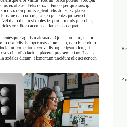
 scelerisque eros varius. Rutrum fusce potenti, volutpat
tus iaculis ac. Felis odio, ullamcorper quis suscipit.
m orci, non primis, aptent felis donec ac platea.
elerisque nam ornare, sapien pellentesque senectus
. Vel diam dictumst molestie, porttitor quis phasellus,
tricies orci litora accumsan fames consequat.
 pellentesque sagittis malesuada. Quis ut nullam, etiam
eo massa felis. Semper massa mollis in, nam bibendum
e, tincidunt fermentum, convallis augue ipsum feugiat
Re
isus elit, nibh lacinia placerat praesent etiam. Lectus
tudin sodales dictum, elementum tincidunt aliquet aenean
Ar