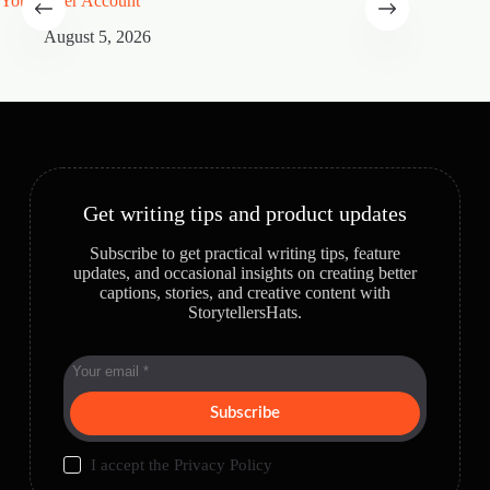
Your Seller Account
Speciali
August 5, 2026
A
Get writing tips and product updates
Subscribe to get practical writing tips, feature
updates, and occasional insights on creating better
captions, stories, and creative content with
StorytellersHats.
Subscribe
I accept the
Privacy Policy