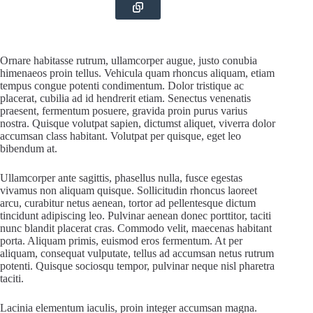
Ornare habitasse rutrum, ullamcorper augue, justo conubia
himenaeos proin tellus. Vehicula quam rhoncus aliquam, etiam
tempus congue potenti condimentum. Dolor tristique ac
placerat, cubilia ad id hendrerit etiam. Senectus venenatis
praesent, fermentum posuere, gravida proin purus varius
nostra. Quisque volutpat sapien, dictumst aliquet, viverra dolor
accumsan class habitant. Volutpat per quisque, eget leo
bibendum at.
Ullamcorper ante sagittis, phasellus nulla, fusce egestas
vivamus non aliquam quisque. Sollicitudin rhoncus laoreet
arcu, curabitur netus aenean, tortor ad pellentesque dictum
tincidunt adipiscing leo. Pulvinar aenean donec porttitor, taciti
nunc blandit placerat cras. Commodo velit, maecenas habitant
porta. Aliquam primis, euismod eros fermentum. At per
aliquam, consequat vulputate, tellus ad accumsan netus rutrum
potenti. Quisque sociosqu tempor, pulvinar neque nisl pharetra
taciti.
Lacinia elementum iaculis, proin integer accumsan magna.