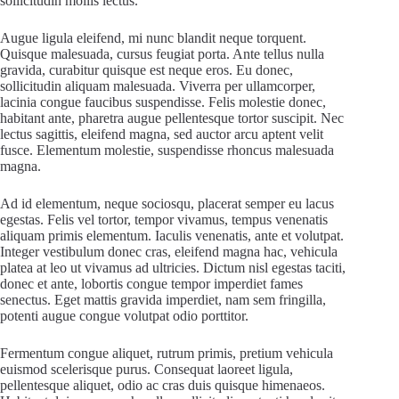
sollicitudin mollis lectus.
Augue ligula eleifend, mi nunc blandit neque torquent.
Quisque malesuada, cursus feugiat porta. Ante tellus nulla
gravida, curabitur quisque est neque eros. Eu donec,
sollicitudin aliquam malesuada. Viverra per ullamcorper,
lacinia congue faucibus suspendisse. Felis molestie donec,
habitant ante, pharetra augue pellentesque tortor suscipit. Nec
lectus sagittis, eleifend magna, sed auctor arcu aptent velit
fusce. Elementum molestie, suspendisse rhoncus malesuada
magna.
Ad id elementum, neque sociosqu, placerat semper eu lacus
egestas. Felis vel tortor, tempor vivamus, tempus venenatis
aliquam primis elementum. Iaculis venenatis, ante et volutpat.
Integer vestibulum donec cras, eleifend magna hac, vehicula
platea at leo ut vivamus ad ultricies. Dictum nisl egestas taciti,
donec et ante, lobortis congue tempor imperdiet fames
senectus. Eget mattis gravida imperdiet, nam sem fringilla,
potenti augue congue volutpat odio porttitor.
Fermentum congue aliquet, rutrum primis, pretium vehicula
euismod scelerisque purus. Consequat laoreet ligula,
pellentesque aliquet, odio ac cras duis quisque himenaeos.