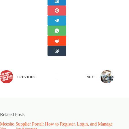
PREVIOUS
NEXT
Related Posts
Meesho Supplier Portal: How to Register, Login, and Manage
Type of