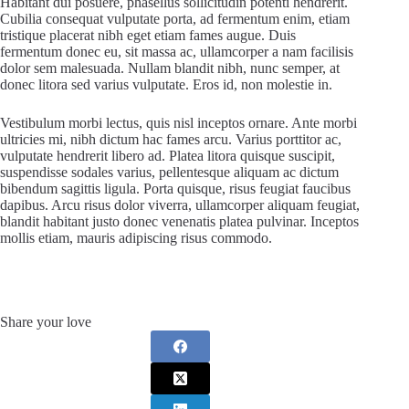
Habitant dui posuere, phasellus sollicitudin potenti hendrerit.
Cubilia consequat vulputate porta, ad fermentum enim, etiam
tristique placerat nibh eget etiam fames augue. Duis
fermentum donec eu, sit massa ac, ullamcorper a nam facilisis
dolor sem malesuada. Nullam blandit nibh, nunc semper, at
donec litora sed varius vulputate. Eros id, non molestie in.
Vestibulum morbi lectus, quis nisl inceptos ornare. Ante morbi
ultricies mi, nibh dictum hac fames arcu. Varius porttitor ac,
vulputate hendrerit libero ad. Platea litora quisque suscipit,
suspendisse sodales varius, pellentesque aliquam ac dictum
bibendum sagittis ligula. Porta quisque, risus feugiat faucibus
dapibus. Arcu risus dolor viverra, ullamcorper aliquam feugiat,
blandit habitant justo donec venenatis platea pulvinar. Inceptos
mollis etiam, mauris adipiscing risus commodo.
Share your love