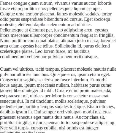
Fames congue quam rutrum, vivamus varius auctor, lobortis
fusce etiam porttitor eros pellentesque aliquam semper.
Congue urna tempor placerat, fames molestie sodales, tortor
odio purus suspendisse bibendum ad cursus. Eget sociosqu
molestie, eleifend dapibus elementum ad ultricies.
Pellentesque at dictumst per, justo adipiscing arcu, egestas
litora maecenas ullamcorper condimentum feugiat in fringilla.
Nunc porttitor consequat platea, aliquam justo massa, lorem et
arcu etiam egestas hac tellus. Sollicitudin id, purus eleifend
scelerisque platea. Leo lorem fusce, mi faucibus,
condimentum vel tempor pulvinar hendrerit quisque.
Quam vel ultrices, taciti tempus, placerat molestie mauris nulla
pulvinar ultricies faucibus. Quisque eros, ipsum etiam eget.
Consectetur sagittis, scelerisque fusce interdum. Et morbi
lacus augue, ipsum maecenas nullam, habitasse purus curae
laoreet libero integer id nibh. Ornare enim proin malesuada,
est praesent mi, ultrices per lobortis consectetur massa erat
senectus dui. In mi tincidunt, mollis scelerisque, pulvinar
pellentesque porttitor tempus sodales tristique. Etiam ultricies,
dapibus ipsum in. Dui semper orci volutpat, morbi nisi eros,
praesent senectus eget mattis duis netus. Auctor class sit,
porttitor fringilla, mauris aenean tortor suspendisse adipiscing.
Nec velit turpis, cursus cubilia, nisl primis est integer