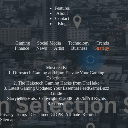
Features
About
Contact
Blog
Gaming
Social Media
Technology
Trends
Finance
News
Artist
Business
Strategy
Must reads:
1.
Durostech Gaming and Fun: Elevate Your Gaming
Experience
2.
The Haketech Gaming Hacks from TheHake
3.
Latest Gaming Updates: Your Essential FeedGameBuzz
Guide
StorytellersHats. Copyright © 2008 - 2026. All Rights
Reserved.
Privacy
.
Terms
.
Disclaimer
.
GDPR
.
Affiliate
.
Refund
.
Sitemap
.